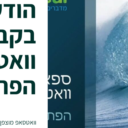
הודע
בקבו
וואט
הפתר
וואטסאפ מוצפן