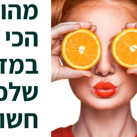
מהו 
הכי 
במדף
שלכם
חשוב