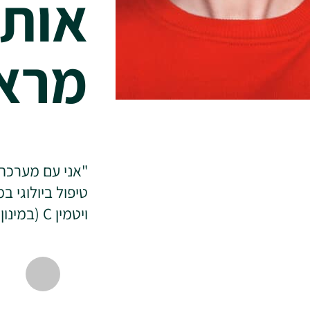
אותו
מרא
"אני עם מערכת 
טיפול ביולוגי 
ויטמין C (במינון של 500 מ"ג פעם ביומיים) יחד עם אומגה 3…