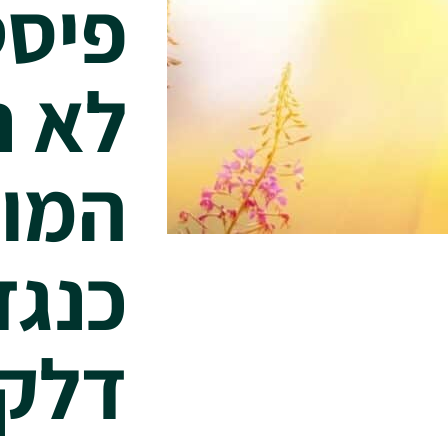
פיסט
לא ר
המוח
כנגד
דלק