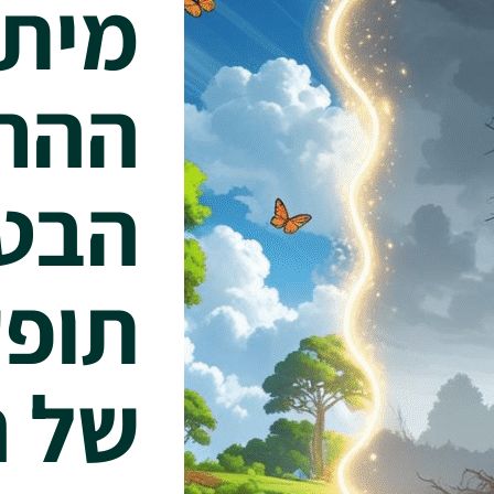
מיתו
ההר
הבטו
תופע
של 