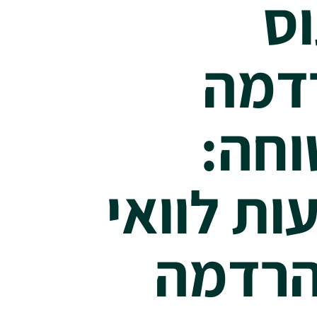
ס
דמה
חה:
ות לוואי
הרדמה