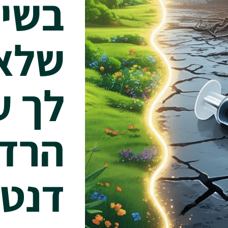
בשינ
שלא
לך ע
הרד
דנטל