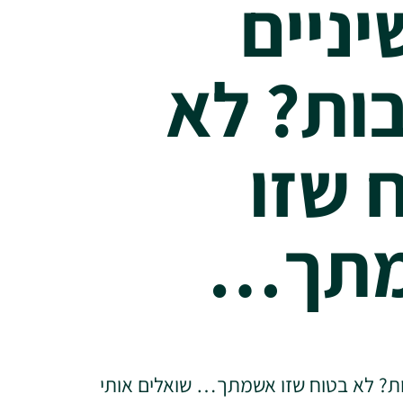
יניים
ות? לא
 שזו
תך…
ות? לא בטוח שזו אשמתך… שואלים אותי