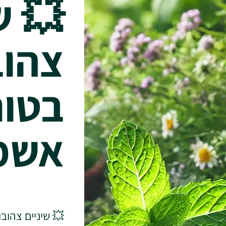
💥 ש
צהוב
בטוח
אשמ
💥 שיניים צהוב