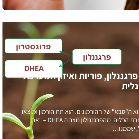
DH, פרגננלון, פוריות ואיזון המערכת
לית
וא ה"סבא" של ההורמונים. הוא תת הורמון ומוצאו
מבלוטת יותרת הכליה. מהפרגננולון נוצר ה DHEA – "אב
", שממנו…