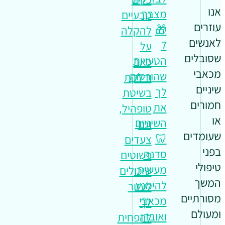
אנו
מצבך
טבעיים
עוזרים
🎁
להקלה
לאנשים
7
על
שסובלים
הטעויות
כאב
מכאבי
שהורסות
ודלקת
שיניים
לך
בשיטת
חמורים
את
טופהיל,
או
השיניים
וגם
שעומדים
🦷
צעדים
בפני
סדנה
פשוטים
טיפולי
מעשית:
שיכולים
המשך
להימנע
לעזור
מסורתיים
מכאבי
לך
ומעולם
ואובדן
להפחית