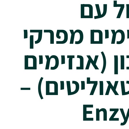
ל עם
מים מפרקי
ן (אנזימים
אוליטים) –
Enz