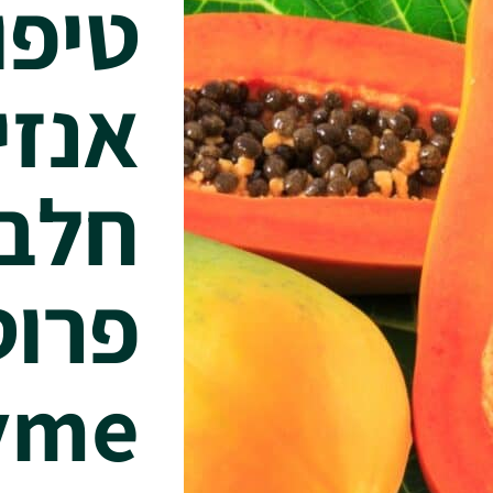
טיפו
אנזי
חלבו
פרוט
yme