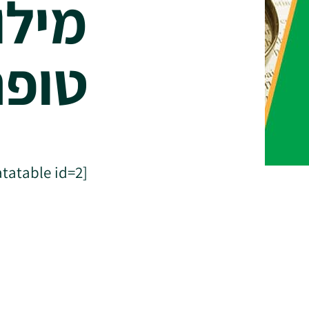
מילו
טופה
[wpdatatable id=2]