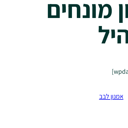
ן מונחים
יל
אמנון לבב