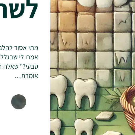
לשח
מתי אסור להלבין
אמרו לי שבגלל ז
טבעי?" שאלה הד
אומרת…