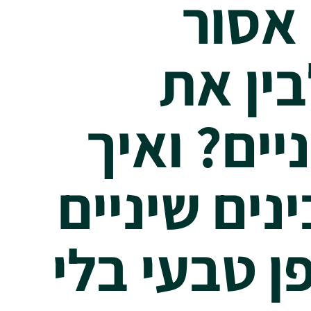
אסור
ין את
יים? ואיך
נים שיניים
ן טבעי בלי