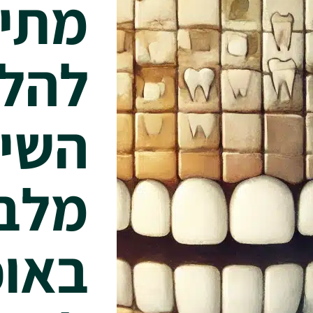
מתי 
להלב
השינ
מלבי
באופ