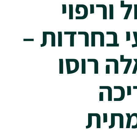
 וריפוי
 בחרדות –
ה רוסו
כה
תית