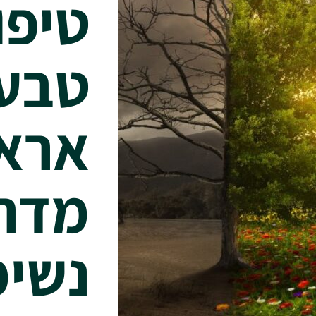
טיפול
טבעי
אראל
מדרי
נשימ