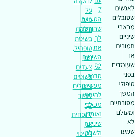
🎁
להקלה
לאנשים
7
על
שסובלים
הטעויות
כאב
מכאבי
שהורסות
ודלקת
שיניים
לך
בשיטת
חמורים
את
טופהיל,
או
השיניים
וגם
שעומדים
🦷
צעדים
בפני
סדנה
פשוטים
טיפולי
מעשית:
שיכולים
המשך
להימנע
לעזור
מסורתיים
מכאבי
לך
ומעולם
ואובדן
להפחית
לא
שיניים
את
שמעו
ולשלם
הסיכוי