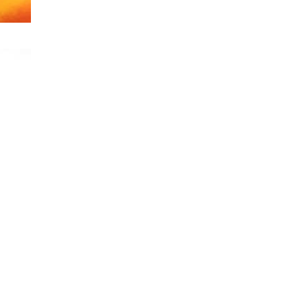
קורדיספ
מסין
ם מהם? שגשוג סרטן וגרורות. נזק
נחשב תרופת
מערכות רבו