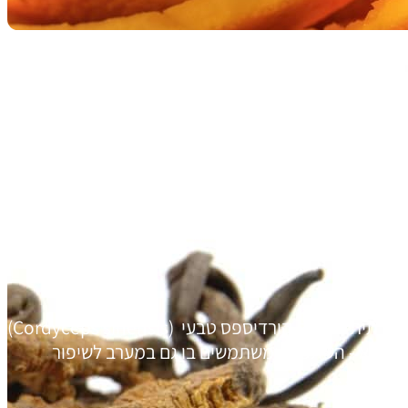
ס סיננסיס – פטריית מרפא ייחודית
ברפואה המסורתית הסינית קורדיספס טבעי (Cordyceps sinensis)
 פלא - השתמשו ומשתמשים בו גם במערב לשיפור
ת בגוף,…