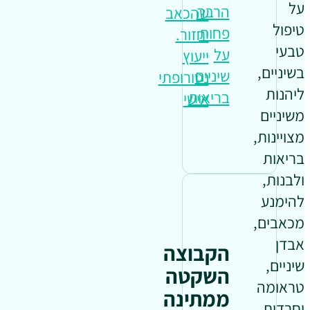
על
הרבה
שהכאב
טיפול
פחות
יחזור.
טבעי
על
ייעוץ
בשיניים,
שיניים
נטורופתי
ליהנות
בריאות
אישי
משיניים
מצויינות,
בריאות
ולבנות,
להימנע
מכאבים,
אבדן
הקבוצה
שיניים,
השקטה
טראומה
ממתינה
וחרדות