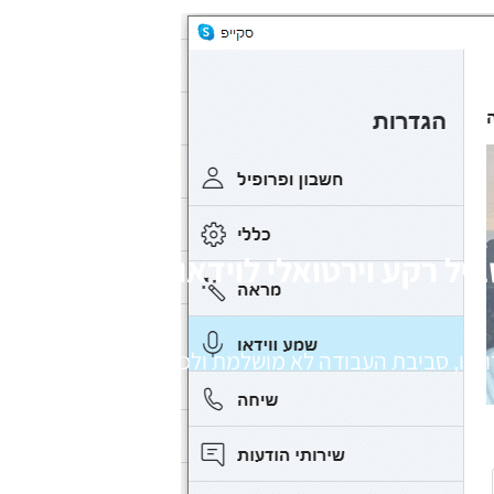
יל רקע וירטואלי לוידאו
ובנו, סביבת העבודה לא מושלמת ולכן רקע