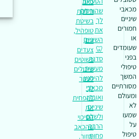
הטעויות
כאב
מכאבי
שהורסות
ודלקת
שיניים
לך
בשיטת
חמורים
את
טופהיל,
או
השיניים
וגם
שעומדים
🦷
צעדים
בפני
סדנה
פשוטים
טיפולי
מעשית:
שיכולים
המשך
להימנע
לעזור
מסורתיים
מכאבי
לך
ומעולם
ואובדן
להפחית
לא
שיניים
את
שמעו
ולשלם
הסיכוי
על
הרבה
שהכאב
טיפול
פחות
יחזור.