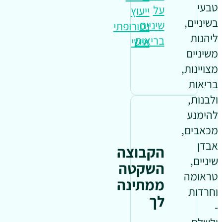
טבעי
על
ייעוץ
בשיניים,
שיניים
נטורופתי
ליהנות
בריאות
אישי
משיניים
מצויינות,
בריאות
ולבנות,
להימנע
מכאבים,
אבדן
הקבוצה
שיניים,
השקטה
טראומה
ממתינה
וחרדות
לך
-