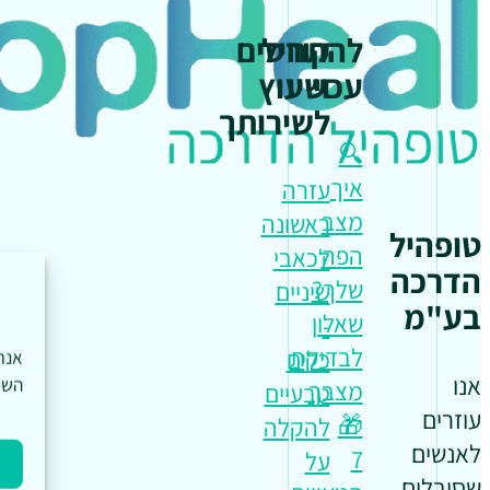
להתחיל
קורסים
עכשיו
וייעוץ
לשירותך
🔍
איך
עזרה
מצב
ראשונה
טופהיל
הפה
לכאבי
הדרכה
שלך?
שיניים
בע"מ
שאלון
-
לבדיקת
כלים
אנו
השי
מצבך
טבעיים
עוזרים
🎁
להקלה
לאנשים
7
על
שסובלים