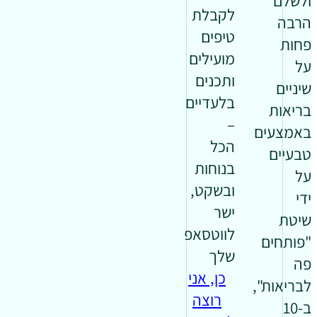
ולשלם
לקבלת
הרבה
טיפים
פחות
מועילים
על
ותכנים
שיניים
בלעדיים
בריאות
–
באמצעים
הכל
טבעיים
בנוחות
על
ובשקט,
ידי
ישר
שיטת
לווטסאפ
"פותחים
שלך
פה
כן, אני
לבריאות",
רוצה
ב-10