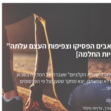
בים הפסיקו וצפיפות העצם עלתה”
ות החלמה]
יחס ל"סערת הקלציום" שעברה על המדינה בשבוע
 לא שמעתם- יצא מחקר שטען (על פי הפרסומים
ש:…
25
רך, עדויות טיפול