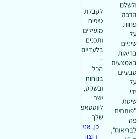
ולשלם
לקבלת
הרבה
טיפים
פחות
מועילים
על
ותכנים
שיניים
בלעדיים
בריאות
–
באמצעים
הכל
טבעיים
בנוחות
על
ובשקט,
ידי
ישר
שיטת
לווטסאפ
"פותחים
שלך
פה
כן, אני
לבריאות",
רוצה