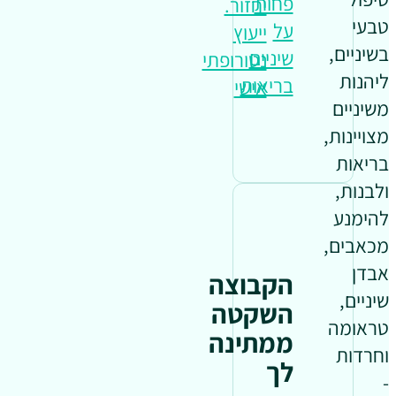
פחות
יחזור.
טבעי
על
ייעוץ
בשיניים,
שיניים
נטורופתי
ליהנות
בריאות
אישי
משיניים
מצויינות,
בריאות
ולבנות,
להימנע
מכאבים,
אבדן
הקבוצה
שיניים,
השקטה
טראומה
ממתינה
וחרדות
לך
-