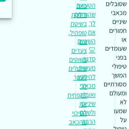
שסובלים
הטעויות
כאב
מכאבי
שהורסות
ודלקת
שיניים
לך
בשיטת
חמורים
את
טופהיל,
או
השיניים
וגם
שעומדים
🦷
צעדים
בפני
סדנה
פשוטים
טיפולי
מעשית:
שיכולים
המשך
להימנע
לעזור
מסורתיים
מכאבי
לך
ומעולם
ואובדן
להפחית
לא
שיניים
את
שמעו
ולשלם
הסיכוי
על
הרבה
שהכאב
טיפול