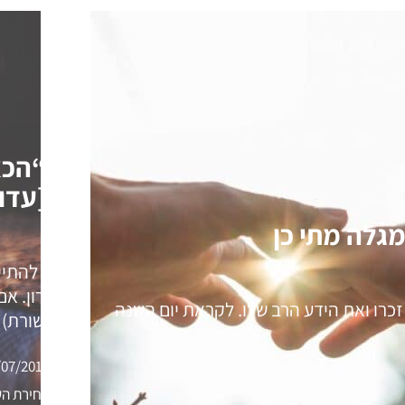
☀ “הכא
☀ [עדוי
רצינו להתי
האחרון. אם
ג, ומוקירים את זכרו ואת הידע הרב שלו. לקראת יום השנה
בתקשורת) 
/07/2019
בחירת העו