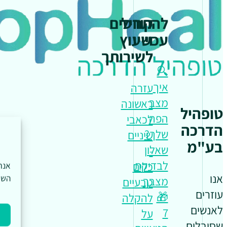
להתחיל
קורסים
עכשיו
וייעוץ
לשירותך
🔍
איך
עזרה
מצב
ראשונה
טופהיל
הפה
לכאבי
הדרכה
שלך?
שיניים
בע"מ
שאלון
-
לבדיקת
כלים
אנו
השי
מצבך
טבעיים
עוזרים
🎁
להקלה
לאנשים
7
על
שסובלים