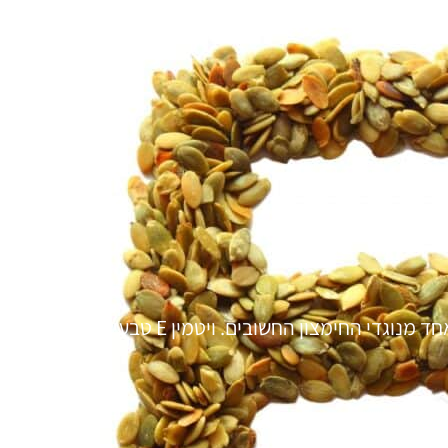
ויטמין E, או בשמו הביוכימי טוקופרול (Tocopherol) הוא אחד מנוגדי החימצון החשובים. ויטמין E טבעי