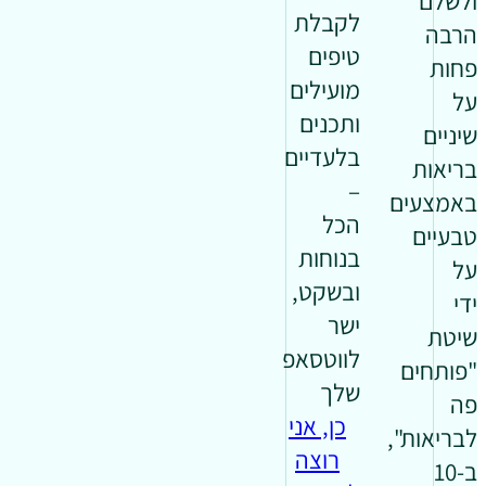
ולשלם
לקבלת
הרבה
טיפים
פחות
מועילים
על
ותכנים
שיניים
בלעדיים
בריאות
–
באמצעים
הכל
טבעיים
בנוחות
על
ובשקט,
ידי
ישר
שיטת
לווטסאפ
"פותחים
שלך
פה
כן, אני
לבריאות",
רוצה
ב-10