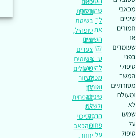
הטעויות
כאב
מכאבי
שהורסות
ודלקת
שיניים
לך
בשיטת
חמורים
את
טופהיל,
או
השיניים
וגם
שעומדים
🦷
צעדים
בפני
סדנה:
פשוטים
טיפולי
להימנע
שיכולים
המשך
מכאבי
לעזור
מסורתיים
ואובדן
לך
ומעולם
שיניים
להפחית
לא
ולשלם
את
שמעו
הרבה
הסיכוי
על
פחות
שהכאב
טיפול
על
יחזור.