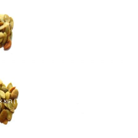
ויטמין E עם טוקוטרואינולים
מכיל ארבע נגזרות (טוקופרולים): אלפא,…
08/01/2017
רפואה מונעת, תוספי תזונה מומלצים