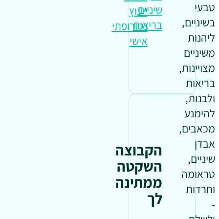
טבעי
שיניים
ייעוץ
בשיניים,
בריאות
נטורופתי
ליהנות
אישי
משיניים
מצויינות,
בריאות
ולבנות,
להימנע
מכאבים,
אבדן
הקבוצה
שיניים,
השקטה
טראומה
ממתינה
וחרדות
לך
-