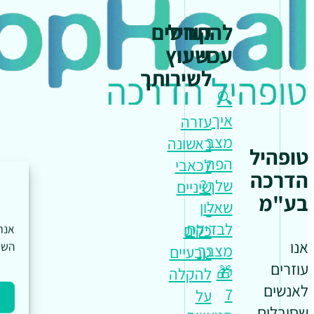
להתחיל
קורסים
עכשיו
וייעוץ
לשירותך
🔍
איך
עזרה
מצב
ראשונה
טופהיל
הפה
לכאבי
הדרכה
שלך?
שיניים
בע"מ
שאלון
-
לבדיקת
כלים
אנו
השי
מצבך
טבעיים
עוזרים
🎁
להקלה
לאנשים
7
על
שסובלים