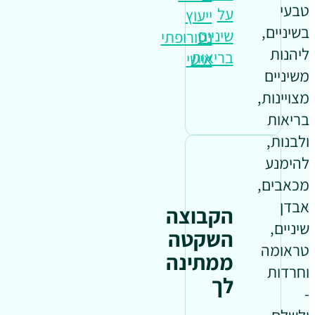
טבעי
על
ייעוץ
בשיניים,
שיניים
נטורופתי
ליהנות
בריאות
אישי
משיניים
מצויינות,
בריאות
ולבנות,
להימנע
מכאבים,
אבדן
הקבוצה
שיניים,
השקטה
טראומה
ממתינה
וחרדות
לך
-