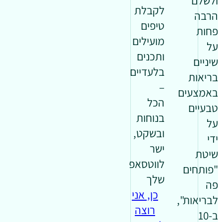
ולשלם
לקבלת
הרבה
טיפים
פחות
מועילים
על
ותכנים
שיניים
בלעדיים
בריאות
–
באמצעים
הכל
טבעיים
בנוחות
על
ובשקט,
ידי
ישר
שיטת
לווטסאפ
"פותחים
שלך
פה
כן, אני
לבריאות",
רוצה
ב-10