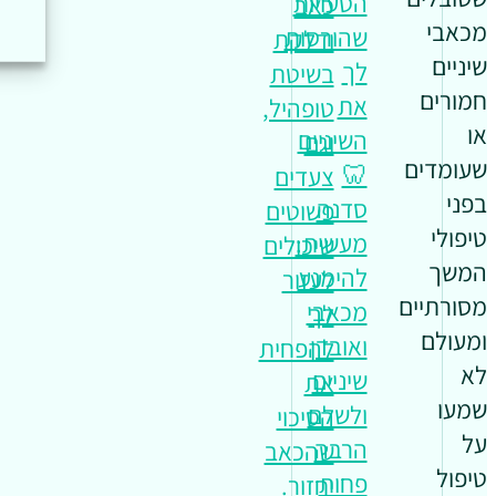
הטעויות
כאב
מכאבי
שהורסות
ודלקת
שיניים
לך
בשיטת
חמורים
את
טופהיל,
או
השיניים
וגם
שעומדים
🦷
צעדים
בפני
סדנה
פשוטים
טיפולי
מעשית:
שיכולים
המשך
להימנע
לעזור
מסורתיים
מכאבי
לך
ומעולם
ואובדן
להפחית
לא
שיניים
את
שמעו
ולשלם
הסיכוי
על
הרבה
שהכאב
טיפול
פחות
יחזור.