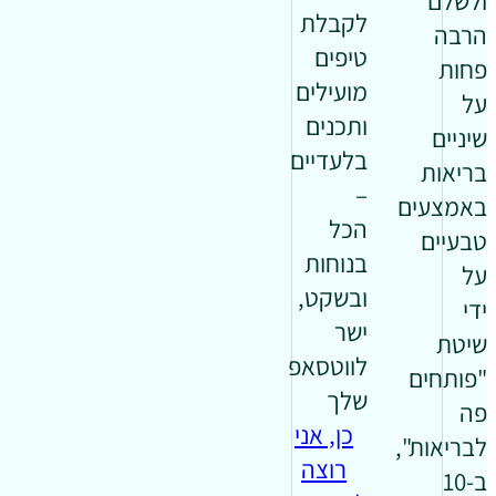
ולשלם
לקבלת
הרבה
טיפים
פחות
מועילים
על
ותכנים
שיניים
בלעדיים
בריאות
–
באמצעים
הכל
טבעיים
בנוחות
על
ובשקט,
ידי
ישר
שיטת
לווטסאפ
"פותחים
שלך
פה
כן, אני
לבריאות",
רוצה
ב-10