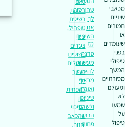
הטעויות
כאב
מכאבי
שהורסות
ודלקת
שיניים
לך
בשיטת
חמורים
את
טופהיל,
או
השיניים
וגם
שעומדים
🦷
צעדים
בפני
סדנה
פשוטים
טיפולי
מעשית:
שיכולים
המשך
להימנע
לעזור
מסורתיים
מכאבי
לך
ומעולם
ואובדן
להפחית
לא
שיניים
את
שמעו
ולשלם
הסיכוי
על
הרבה
שהכאב
טיפול
פחות
יחזור.