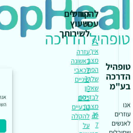
להתחיל
קורסים
עכשיו
וייעוץ
לשירותך
🔍
איך
עזרה
מצב
ראשונה
טופהיל
הפה
לכאבי
הדרכה
שלך?
שיניים
בע"מ
שאלון
-
לבדיקת
כלים
אנו
השי
מצבך
טבעיים
עוזרים
🎁
להקלה
לאנשים
7
על
שסובלים