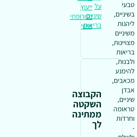
טבעי
על
ייעוץ
בשיניים,
שיניים
נטורופתי
ליהנות
בריאות
אישי
משיניים
מצויינות,
בריאות
ולבנות,
להימנע
מכאבים,
אבדן
הקבוצה
שיניים,
השקטה
טראומה
ממתינה
וחרדות
לך
-