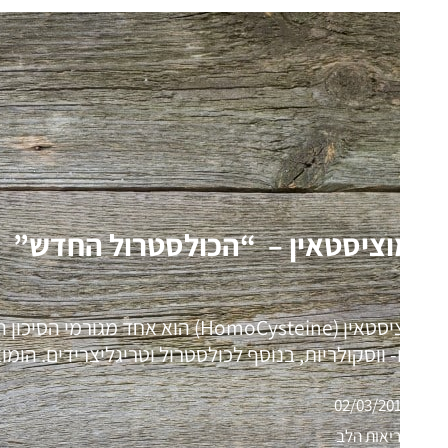
הומוציסטאין – “הכולסטרול החדש”
הומוציסטאין (HomoCysteine) הוא א
קרדיו- ווסקולריות, בנוסף לכולסטרול וטריגליצרידים. הומוציסט
02/03/2018
בריאות הלב