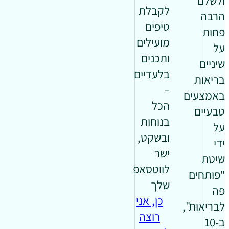
ולשלם
לקבלת
הרבה
טיפים
פחות
מועילים
על
ותכנים
שיניים
בלעדיים
בריאות
–
באמצעים
הכל
טבעיים
בנוחות
על
ובשקט,
ידי
ישר
שיטת
לווטסאפ
"פותחים
שלך
פה
כן, אני
לבריאות",
רוצה
ב-10