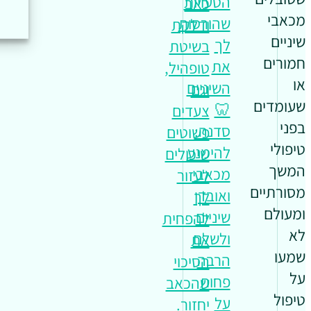
הטעויות
כאב
מכאבי
שהורסות
ודלקת
שיניים
לך
בשיטת
חמורים
את
טופהיל,
או
השיניים
וגם
שעומדים
🦷
צעדים
בפני
סדנה:
פשוטים
טיפולי
להימנע
שיכולים
המשך
מכאבי
לעזור
מסורתיים
ואובדן
לך
ומעולם
שיניים
להפחית
לא
ולשלם
את
שמעו
הרבה
הסיכוי
על
פחות
שהכאב
טיפול
על
יחזור.