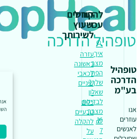
להתחיל
קורסים
עכשיו
וייעוץ
לשירותך
🔍
איך
עזרה
מצב
ראשונה
טופהיל
הפה
לכאבי
הדרכה
שלך?
שיניים
בע"מ
שאלון
-
לבדיקת
כלים
אנו
השי
מצבך
טבעיים
עוזרים
🎁
להקלה
לאנשים
7
על
שסובלים