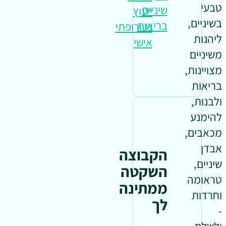
טבעי
שיניים
ייעוץ
בשיניים,
בריאות
נטורופתי
ליהנות
אישי
משיניים
מצויינות,
בריאות
ולבנות,
להימנע
מכאבים,
אבדן
הקבוצה
שיניים,
השקטה
טראומה
ממתינה
וחרדות
לך
-