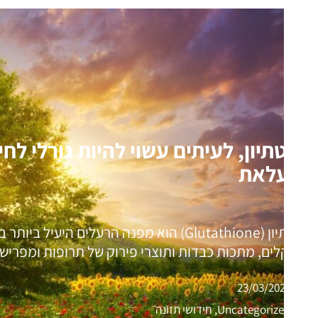
גלוטתיון, לעיתים עשוי להיות גורלי לח
להעלאת
גלוטתיון (Glutathione) הוא מפנה הרעלים הי
כימיקלים, מתכות כבדות ותוצרי פירוק של תרופות ומפרי
23/03/2021
Uncategorized, חידושי תזונה