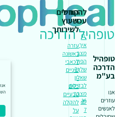
להתחיל
קורסים
עכשיו
וייעוץ
לשירותך
🔍
איך
עזרה
מצב
ראשונה
טופהיל
הפה
לכאבי
הדרכה
שלך?
שיניים
בע"מ
שאלון
-
לבדיקת
כלים
אנו
השי
מצבך
טבעיים
עוזרים
🎁
להקלה
לאנשים
7
על
שסובלים