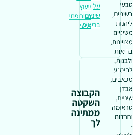
טבעי
על
ייעוץ
בשיניים,
שיניים
נטורופתי
ליהנות
בריאות
אישי
משיניים
מצויינות,
בריאות
ולבנות,
להימנע
מכאבים,
אבדן
הקבוצה
שיניים,
השקטה
טראומה
ממתינה
וחרדות
לך
-