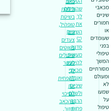
הטעויות
כאב
מכאבי
שהורסות
ודלקת
שיניים
לך
בשיטת
חמורים
את
טופהיל,
או
השיניים
וגם
שעומדים
🦷
צעדים
בפני
סדנה
פשוטים
טיפולי
מעשית:
שיכולים
המשך
להימנע
לעזור
מסורתיים
מכאבי
לך
ומעולם
ואובדן
להפחית
לא
שיניים
את
שמעו
ולשלם
הסיכוי
על
הרבה
שהכאב
טיפול
פחות
יחזור.