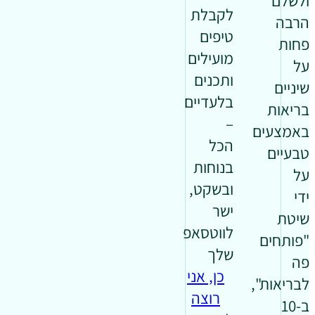
ולשלם
לקבלת
הרבה
טיפים
פחות
מועילים
על
ותכנים
שיניים
בלעדיים
בריאות
–
באמצעים
הכל
טבעיים
בנוחות
על
ובשקט,
ידי
ישר
שיטת
לווטסאפ
"פותחים
שלך
פה
כן, אני
לבריאות",
רוצה
ב-10