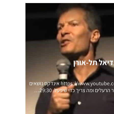
דיאל תל-אורן
[embedyt] https://www.youtube.com/watch?v=HQSdVTogglE[/embedyt] אינדקס נושאים