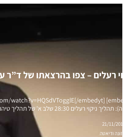
ניקוי רעלים – צפו בהרצאתו של ד”ר ע
(טיוטה): תהליך ניקוי רעלים 28:30 שלב א' של תהליך טיהור הרעלים ומה צריך כדי שיפעל. 29:30…
21/11/2016
תזונה ודיאטה