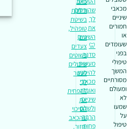
הטעויות
כאב
מכאבי
שהורסות
ודלקת
שיניים
לך
בשיטת
חמורים
את
טופהיל,
או
השיניים
וגם
שעומדים
🦷
צעדים
בפני
סדנה
פשוטים
טיפולי
מעשית:
שיכולים
המשך
להימנע
לעזור
מסורתיים
מכאבי
לך
ומעולם
ואובדן
להפחית
לא
שיניים
את
שמעו
ולשלם
הסיכוי
על
הרבה
שהכאב
טיפול
פחות
יחזור.