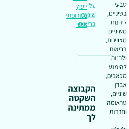
טבעי
על
ייעוץ
בשיניים,
שיניים
נטורופתי
ליהנות
בריאות
אישי
משיניים
מצויינות,
בריאות
ולבנות,
להימנע
מכאבים,
אבדן
הקבוצה
שיניים,
השקטה
טראומה
ממתינה
וחרדות
לך
-