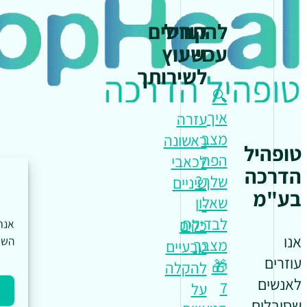
להתחיל
קורסים
עכשיו
וייעוץ
לשירותך
🔍
איך
עזרה
מצב
ראשונה
טופהיל
הפה
לכאבי
הדרכה
שלך?
שיניים
בע"מ
שאלון
-
לבדיקת
כלים
אנו
השי
מצבך
טבעיים
עוזרים
🎁
להקלה
לאנשים
7
על
שסובלים