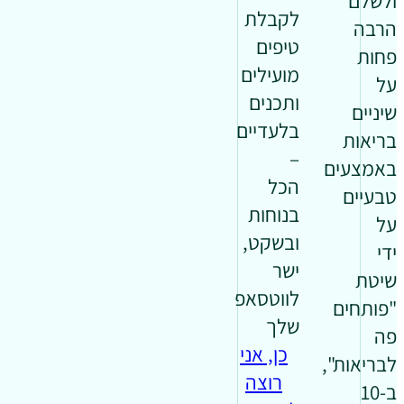
ולשלם
לקבלת
הרבה
טיפים
פחות
מועילים
על
ותכנים
שיניים
בלעדיים
בריאות
–
באמצעים
הכל
טבעיים
בנוחות
על
ובשקט,
ידי
ישר
שיטת
לווטסאפ
"פותחים
שלך
פה
כן, אני
לבריאות",
רוצה
ב-10