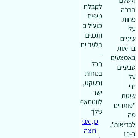
ולשלם
לקבלת
הרבה
טיפים
פחות
מועילים
על
ותכנים
שיניים
בלעדיים
בריאות
–
באמצעים
הכל
טבעיים
בנוחות
על
ובשקט,
ידי
ישר
שיטת
לווטסאפ
"פותחים
שלך
פה
כן, אני
לבריאות",
רוצה
ב-10