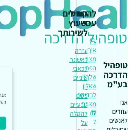
להתחיל
קורסים
עכשיו
וייעוץ
לשירותך
🔍
איך
עזרה
מצב
ראשונה
טופהיל
הפה
לכאבי
הדרכה
שלך?
שיניים
בע"מ
שאלון
-
לבדיקת
כלים
אנו
השי
מצבך
טבעיים
עוזרים
🎁
להקלה
לאנשים
7
על
שסובלים