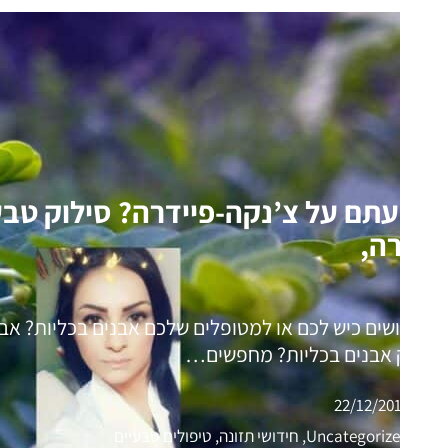
שמעתם על צ’נקה-פיידרה? סילוק טבעי
המרה,
מה עושים כיש לכם או למטופלים שלכם אבנים בכליות? אב
ריסוק אבנים בכליות? מחפשים…
22/12/2019
Uncategorized, חידושי תזונה, טיפולים טבעיים