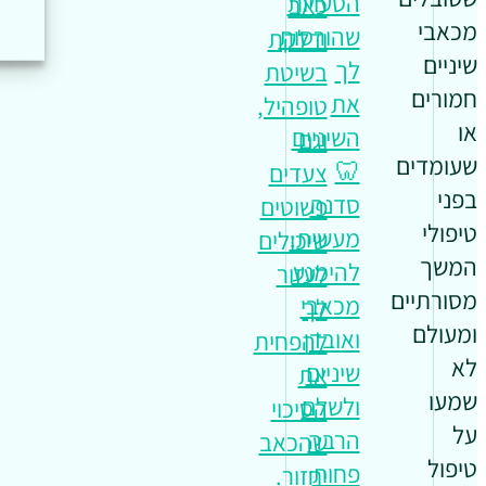
הטעויות
כאב
מכאבי
שהורסות
ודלקת
שיניים
לך
בשיטת
חמורים
את
טופהיל,
או
השיניים
וגם
שעומדים
🦷
צעדים
בפני
סדנה
פשוטים
טיפולי
מעשית:
שיכולים
המשך
להימנע
לעזור
מסורתיים
מכאבי
לך
ומעולם
ואובדן
להפחית
לא
שיניים
את
שמעו
ולשלם
הסיכוי
על
הרבה
שהכאב
טיפול
פחות
יחזור.