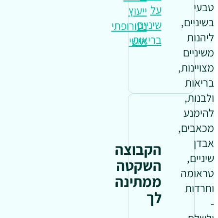
טבעי
על
ייעוץ
בשיניים,
שיניים
נטורופתי
ליהנות
בריאות
אישי
משיניים
מצויינות,
בריאות
ולבנות,
להימנע
מכאבים,
אבדן
הקבוצה
שיניים,
השקטה
טראומה
ממתינה
וחרדות
לך
-