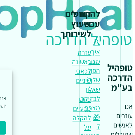
להתחיל
קורסים
עכשיו
וייעוץ
לשירותך
🔍
איך
עזרה
מצב
ראשונה
טופהיל
הפה
לכאבי
הדרכה
שלך?
שיניים
בע"מ
שאלון
-
לבדיקת
כלים
אנו
השי
מצבך
טבעיים
עוזרים
🎁
להקלה
לאנשים
7
על
שסובלים