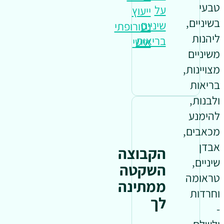
טבעי
על
ייעוץ
בשיניים,
שיניים
נטורופתי
ליהנות
בריאות
אישי
משיניים
מצויינות,
בריאות
ולבנות,
להימנע
מכאבים,
אבדן
הקבוצה
שיניים,
השקטה
טראומה
ממתינה
וחרדות
לך
-