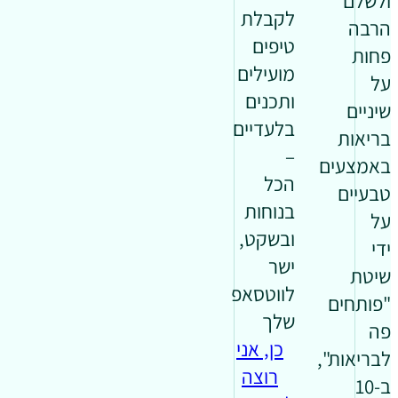
ולשלם
לקבלת
הרבה
טיפים
פחות
מועילים
על
ותכנים
שיניים
בלעדיים
בריאות
–
באמצעים
הכל
טבעיים
בנוחות
על
ובשקט,
ידי
ישר
שיטת
לווטסאפ
"פותחים
שלך
פה
כן, אני
לבריאות",
רוצה
ב-10