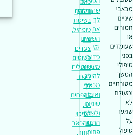
הטעויות
כאב
מכאבי
שהורסות
ודלקת
שיניים
לך
בשיטת
חמורים
את
טופהיל,
או
השיניים
וגם
שעומדים
🦷
צעדים
בפני
סדנה
פשוטים
טיפולי
מעשית:
שיכולים
המשך
להימנע
לעזור
מסורתיים
מכאבי
לך
ומעולם
ואובדן
להפחית
לא
שיניים
את
שמעו
ולשלם
הסיכוי
על
הרבה
שהכאב
טיפול
פחות
יחזור.