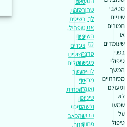
הטעויות
כאב
מכאבי
שהורסות
ודלקת
שיניים
לך
בשיטת
חמורים
את
טופהיל,
או
השיניים
וגם
שעומדים
🦷
צעדים
בפני
סדנה
פשוטים
טיפולי
מעשית:
שיכולים
המשך
להימנע
לעזור
מסורתיים
מכאבי
לך
ומעולם
ואובדן
להפחית
לא
שיניים
את
שמעו
ולשלם
הסיכוי
על
הרבה
שהכאב
טיפול
פחות
יחזור.