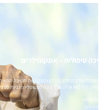
תמיכה טיפולית – אונקוהילרים
כשניגשים לטפל במחלה, בנו לעצמכם רשת תמיכה מתאימה
ראשוניות: ד"ר MD אריה אבני בונה למטופליו תכניות ספציפיות מתוך הכרה מעמיקה של…
19/02/2016
אורח חיים