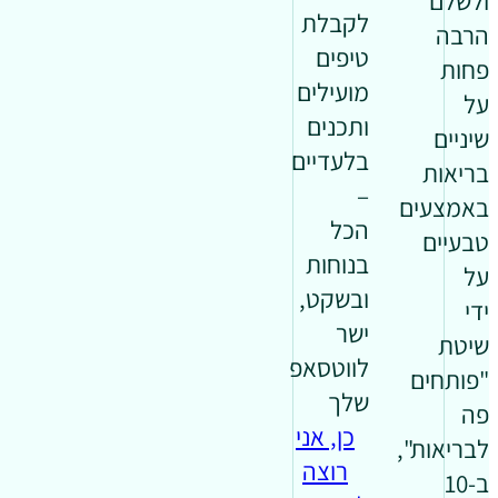
ולשלם
לקבלת
הרבה
טיפים
פחות
מועילים
על
ותכנים
שיניים
בלעדיים
בריאות
–
באמצעים
הכל
טבעיים
בנוחות
על
ובשקט,
ידי
ישר
שיטת
לווטסאפ
"פותחים
שלך
פה
כן, אני
לבריאות",
רוצה
ב-10