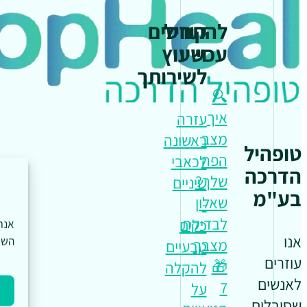
להתחיל
קורסים
עכשיו
וייעוץ
לשירותך
🔍
איך
עזרה
מצב
ראשונה
טופהיל
הפה
לכאבי
הדרכה
שלך?
שיניים
בע"מ
שאלון
-
לבדיקת
כלים
אנו
השי
מצבך
טבעיים
עוזרים
🎁
להקלה
לאנשים
7
על
שסובלים