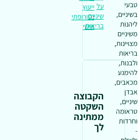
טבעי
על
ייעוץ
בשיניים,
שיניים
נטורופתי
ליהנות
בריאות
אישי
משיניים
מצויינות,
בריאות
ולבנות,
להימנע
מכאבים,
אבדן
הקבוצה
שיניים,
השקטה
טראומה
ממתינה
וחרדות
לך
-