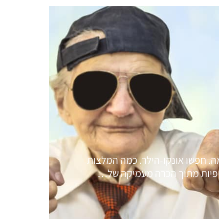
. חפשו אונקו-הילר. כמה המלצות