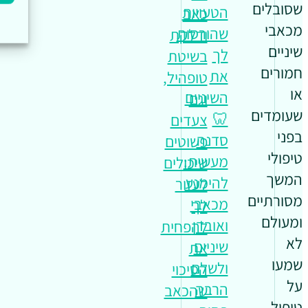
שסובלים
הטעויות
כאב
מכאבי
שהורסות
ודלקת
שיניים
לך
בשיטת
חמורים
את
טופהיל,
או
השיניים
וגם
שעומדים
🦷
צעדים
בפני
סדנה
פשוטים
טיפולי
מעשית:
שיכולים
המשך
להימנע
לעזור
מסורתיים
מכאבי
לך
ומעולם
ואובדן
להפחית
לא
שיניים
את
שמעו
ולשלם
הסיכוי
על
הרבה
שהכאב
טיפול