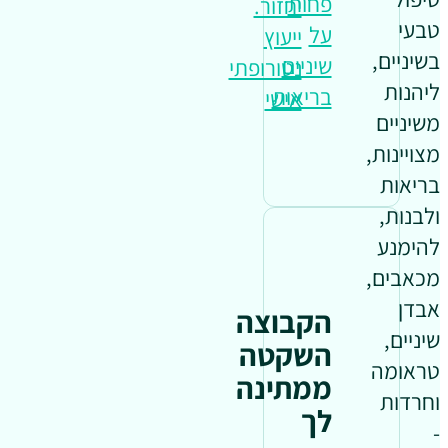
פחות
יחזור.
טבעי
על
ייעוץ
בשיניים,
שיניים
נטורופתי
ליהנות
בריאות
אישי
משיניים
מצויינות,
בריאות
ולבנות,
להימנע
מכאבים,
אבדן
הקבוצה
שיניים,
השקטה
טראומה
ממתינה
וחרדות
לך
-