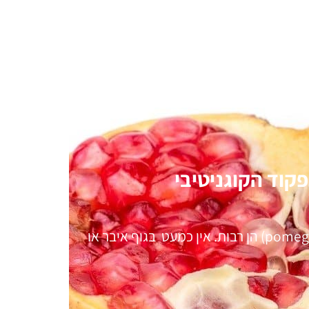
כמוסות 
מיקרו-ט
פקוד הקוגניטיבי
מוטרדים מהז
חומר? חושש
5 דקות קריאה סגולות פרי הרימון (רימון באנגלית: pomegranate) הן רבות. אין כמעט בגוף איבר או
זרעי…
/09/2017
חידושי תז