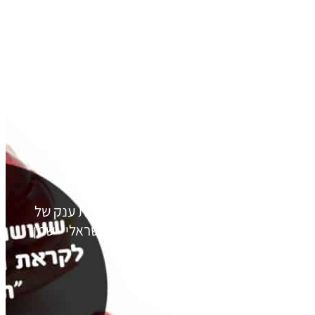
שמן זרעי רימונים בטכנולוגיית
יפות – פיתוח ישראלי חדש
יכרון שלכם? לומדים וצריכים לזכור כמויות ענק של
ים מדמנציה? הכירו את תוסף הפלא הישראלי - שמן
19
ונה, שיפור הריכוז