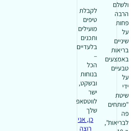
ולשלם
לקבלת
הרבה
טיפים
פחות
מועילים
על
ותכנים
שיניים
בלעדיים
בריאות
–
באמצעים
הכל
טבעיים
בנוחות
על
ובשקט,
ידי
ישר
שיטת
לווטסאפ
"פותחים
שלך
פה
כן, אני
לבריאות",
רוצה