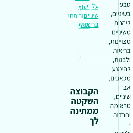
טבעי
על
ייעוץ
בשיניים,
שיניים
נטורופתי
ליהנות
בריאות
אישי
משיניים
מצויינות,
בריאות
ולבנות,
להימנע
מכאבים,
אבדן
הקבוצה
שיניים,
השקטה
טראומה
ממתינה
וחרדות
לך
-