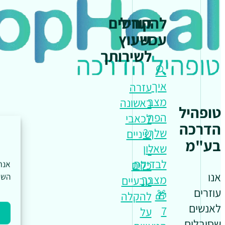
להתחיל
קורסים
עכשיו
וייעוץ
לשירותך
🔍
איך
עזרה
מצב
ראשונה
טופהיל
הפה
לכאבי
הדרכה
שלך?
שיניים
בע"מ
שאלון
-
לבדיקת
כלים
אנו
השי
מצבך
טבעיים
עוזרים
🎁
להקלה
לאנשים
7
על
שסובלים