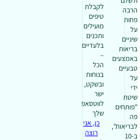
ולשלם
לקבלת
הרבה
טיפים
פחות
מועילים
על
ותכנים
שיניים
בלעדיים
בריאות
–
באמצעים
הכל
טבעיים
בנוחות
על
ובשקט,
ידי
ישר
שיטת
לווטסאפ
"פותחים
שלך
פה
כן, אני
לבריאות",
רוצה
ב-10