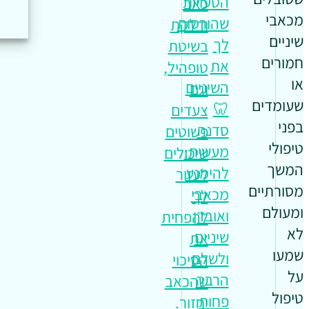
הטעויות
כאב
מכאבי
שהורסות
ודלקת
שיניים
לך
בשיטת
חמורים
את
טופהיל,
או
השיניים
וגם
שעומדים
🦷
צעדים
בפני
סדנה
פשוטים
טיפולי
מעשית:
שיכולים
המשך
להימנע
לעזור
מסורתיים
מכאבי
לך
ומעולם
ואובדן
להפחית
לא
שיניים
את
שמעו
ולשלם
הסיכוי
על
הרבה
שהכאב
טיפול
פחות
יחזור.