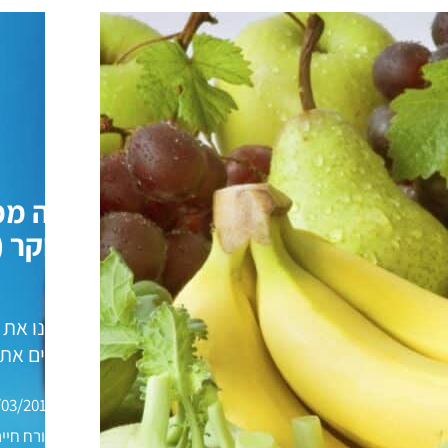
למה ממ
בבוקר (
הרגלנו את 
אוהבים את ז
/03/2018
אורח חיים