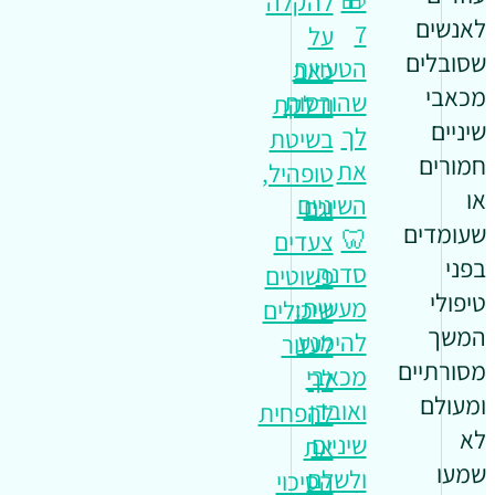
🎁
להקלה
לאנשים
7
על
שסובלים
הטעויות
כאב
מכאבי
שהורסות
ודלקת
שיניים
לך
בשיטת
חמורים
את
טופהיל,
או
השיניים
וגם
שעומדים
🦷
צעדים
בפני
סדנה
פשוטים
טיפולי
מעשית:
שיכולים
המשך
להימנע
לעזור
מסורתיים
מכאבי
לך
ומעולם
ואובדן
להפחית
לא
שיניים
את
שמעו
ולשלם
הסיכוי