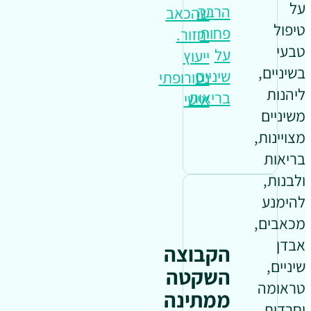
על
הרבה
שהכאב
טיפול
פחות
יחזור.
טבעי
על
ייעוץ
בשיניים,
שיניים
נטורופתי
ליהנות
בריאות
אישי
משיניים
מצויינות,
בריאות
ולבנות,
להימנע
מכאבים,
אבדן
הקבוצה
שיניים,
השקטה
טראומה
ממתינה
וחרדות