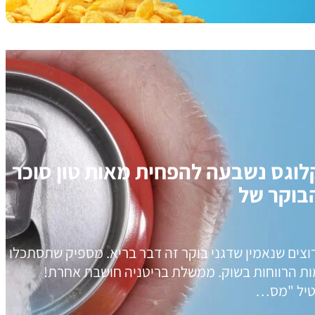
וגס נשבעה להפחית מאות טון סוכר
בוקר של
צים שנאמין שדגני בוקר זה דבר בריא. מספיק שתסתכלו
ת הרווחות בשוק. ממשלת בריטניה חושבת אחרת!
טיל "מס…