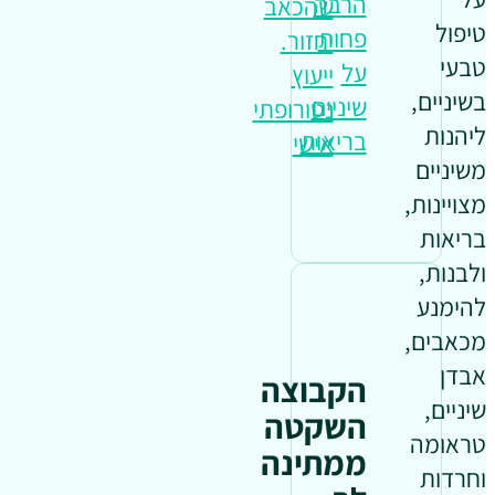
הרבה
שהכאב
טיפול
פחות
יחזור.
טבעי
על
ייעוץ
בשיניים,
שיניים
נטורופתי
ליהנות
בריאות
אישי
משיניים
מצויינות,
בריאות
ולבנות,
להימנע
מכאבים,
אבדן
הקבוצה
שיניים,
השקטה
טראומה
ממתינה
וחרדות