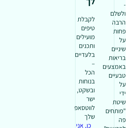
לך
-
ולשלם
לקבלת
הרבה
טיפים
פחות
מועילים
על
ותכנים
שיניים
בלעדיים
בריאות
–
באמצעים
הכל
טבעיים
בנוחות
על
ובשקט,
ידי
ישר
שיטת
לווטסאפ
"פותחים
שלך
פה
כן, אני