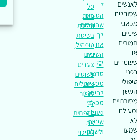
לאנשים
7
על
שסובלים
הטעויות
כאב
מכאבי
שהורסות
ודלקת
שיניים
לך
בשיטת
חמורים
את
טופהיל,
או
השיניים
וגם
שעומדים
🦷
צעדים
בפני
סדנה
פשוטים
טיפולי
מעשית:
שיכולים
המשך
להימנע
לעזור
מסורתיים
מכאבי
לך
ומעולם
ואובדן
להפחית
לא
שיניים
את
שמעו
ולשלם
הסיכוי
על