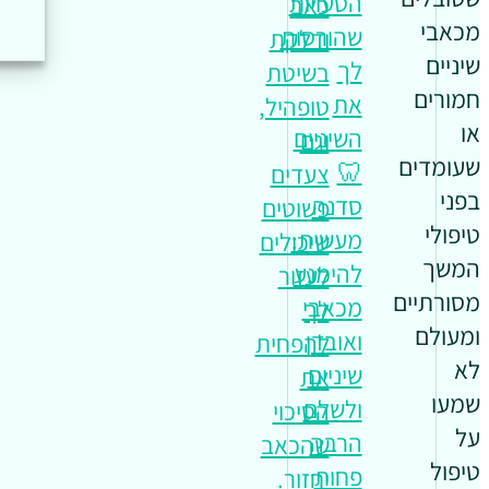
הטעויות
כאב
מכאבי
שהורסות
ודלקת
שיניים
לך
בשיטת
חמורים
את
טופהיל,
או
השיניים
וגם
שעומדים
🦷
צעדים
בפני
סדנה
פשוטים
טיפולי
מעשית:
שיכולים
המשך
להימנע
לעזור
מסורתיים
מכאבי
לך
ומעולם
ואובדן
להפחית
לא
שיניים
את
שמעו
ולשלם
הסיכוי
על
הרבה
שהכאב
טיפול
פחות
יחזור.