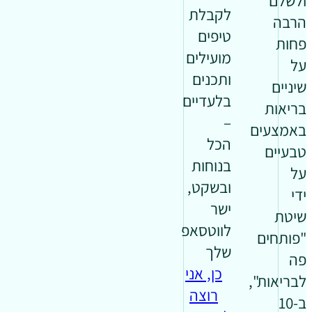
ולשלם
לקבלת
הרבה
טיפים
פחות
מועילים
על
ותכנים
שיניים
בלעדיים
בריאות
–
באמצעים
הכל
טבעיים
בנוחות
על
ובשקט,
ידי
ישר
שיטת
לווטסאפ
"פותחים
שלך
פה
כן, אני
לבריאות",
רוצה
ב-10