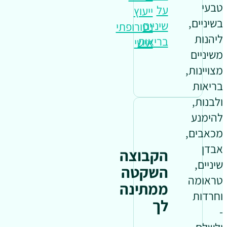
טבעי
על
ייעוץ
בשיניים,
שיניים
נטורופתי
ליהנות
בריאות
אישי
משיניים
מצויינות,
בריאות
ולבנות,
להימנע
מכאבים,
אבדן
הקבוצה
שיניים,
השקטה
טראומה
ממתינה
וחרדות
לך
-