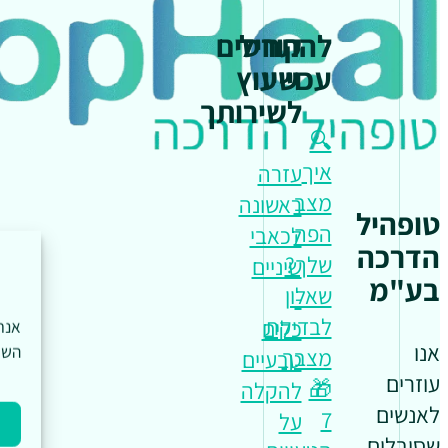
להתחיל
קורסים
עכשיו
וייעוץ
לשירותך
🔍
איך
עזרה
מצב
ראשונה
טופהיל
הפה
לכאבי
הדרכה
שלך?
שיניים
בע"מ
שאלון
-
לבדיקת
כלים
אנו
השי
מצבך
טבעיים
עוזרים
🎁
להקלה
לאנשים
7
על
שסובלים