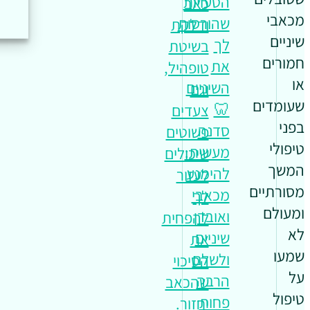
הטעויות
כאב
מכאבי
שהורסות
ודלקת
שיניים
לך
בשיטת
חמורים
את
טופהיל,
או
השיניים
וגם
שעומדים
🦷
צעדים
בפני
סדנה
פשוטים
טיפולי
מעשית:
שיכולים
המשך
להימנע
לעזור
מסורתיים
מכאבי
לך
ומעולם
ואובדן
להפחית
לא
שיניים
את
שמעו
ולשלם
הסיכוי
על
הרבה
שהכאב
טיפול
פחות
יחזור.