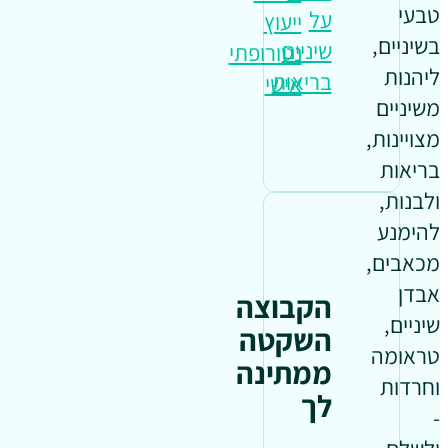
טבעי
על
ייעוץ
בשיניים,
שיניים
נטורופתי
ליהנות
בריאות
אישי
משיניים
מצויינות,
בריאות
ולבנות,
להימנע
מכאבים,
אבדן
הקבוצה
שיניים,
השקטה
טראומה
ממתינה
וחרדות
לך
-