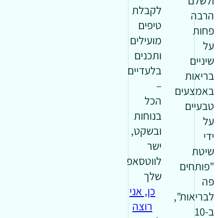
ולשלם
לקבלת
הרבה
טיפים
פחות
מועילים
על
ותכנים
שיניים
בלעדיים
בריאות
–
באמצעים
הכל
טבעיים
בנוחות
על
ובשקט,
ידי
ישר
שיטת
לווטסאפ
"פותחים
שלך
פה
כן, אני
לבריאות",
רוצה
ב-10